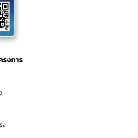
โครงการ
ย
ริง
า