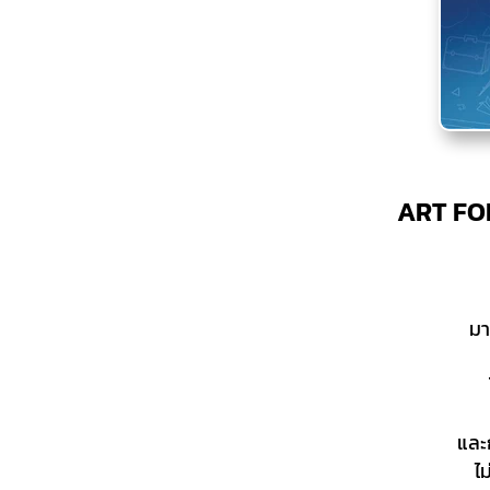
ART FOR
มา
และ
ไ