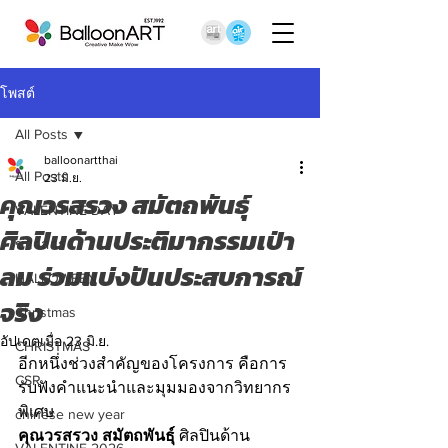
โพสต์
All Posts
balloonartthai
All Posts
23 มิ.ย.
คุณวรสรวง สมัตถพันธุ์
VALENTINE DAY
ศิลปินด้านประติมากรรมเป่า
ข่าวสาร
ลม ร่วมแบ่งปันประสบการณ์
HALLOWEEN
จริง
Christmas
อัปเดตเมื่อ
23 มิ.ย.
CHRISTMAS
อีกหนึ่งช่วงสำคัญของโครงการ คือการ
CSR
รับฟังคำแนะนำและมุมมองจากวิทยากร
พิเศษ 
chinese new year
คุณวรสรวง สมัตถพันธุ์
 ศิลปินด้าน