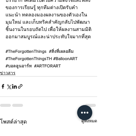
บรรยากาศเต็มไปด้วยความตั้งใจและพลัง
ของการเรียนรู้ ทุกทีมต่างเปิดรับคำ
แนะนำ ทดลองมองผลงานของตัวเองใน
มุมใหม่ และเก็บทริคสำคัญกลับไปพัฒนา
ชิ้นงานในรอบถัดไป เพื่อให้ผลงานสามมิติ
ออกมาสมบูรณ์และน่าประทับใจมากที่สุด
#TheForgottenThings
#ส
ิ่งที่เผลอลืม  
#TheForgottenThingsTH
#BalloonART
#บอลล
ูนอาร์ท  
#ARTFORART
ข่าวสาร
ดูทั้งหมด
โพสต์ล่าสุด