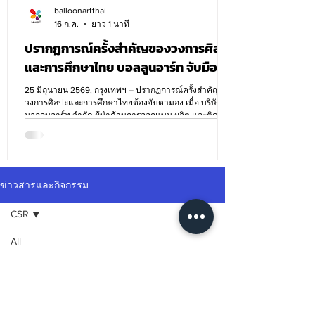
balloonartthai
16 ก.ค.
ยาว 1 นาที
ปรากฏการณ์ครั้งสำคัญของวงการศิลปะ
และการศึกษาไทย บอลลูนอาร์ท จับมือ
วิทยาลัยเพาะช่าง ปลุกพลัง New Gen ตี
25 มิถุนายน 2569, กรุงเทพฯ – ปรากฏการณ์ครั้งสำคัญที่
โจทย์ “สิ่งที่เผลอลืม” สู่ประติมากรรมเป่า
วงการศิลปะและการศึกษาไทยต้องจับตามอง เมื่อ บริษัท
บอลลูนอาร์ท จำกัด ผู้นำด้านการออกแบบ ผลิต และติดตั้ง
ลม 3 มิติ ครั้งแรกในประเทศ ชิงรางวัล
สื่อบอลลูนขนาดใหญ่ มาสคอตเป่าลม และงานตกแต่งด้วย
รวมกว่า 60,000 บาท
ลูกโป่งครบวงจรด้วยประสบการณ์ยาวนานกว่า 34 ปี ร่วม
กับ สาขาวิชาออกแบบนิเทศศิลป์ วิทยาลัยเพาะช่าง
มหาวิทยาลัยเทคโนโลยีราชมงคลรัตนโกสินทร์ และสถาบัน
เครือข่าย ร่วมขับเคลื่อนความคิดสร้างสรรค์ครั้งแปลกใหม่
ข่าวสารและกิจกรรม
ในโครงการ “Art for Art 2026” การประกวดออกแบบศิลปะ
สามมิติภายใต้ธีม “The Forgotten
CSR
All
Posts
จะมีโพสต์เร็ว ๆ นี้
VALENTINE
DAY
ลองสำรวจหมวดหมู่อื่นในบล็อกนี้ไป
ข่าวสาร
ก่อนหรือกลับมาดูอีกครั้งทีหลัง