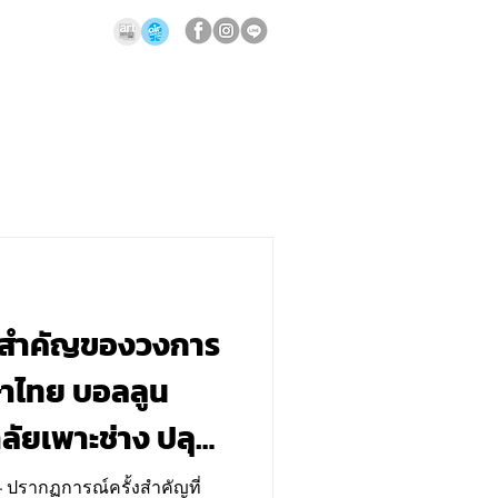
งสำคัญของวงการ
ษาไทย บอลลูน
าลัยเพาะช่าง ปลุก
ทย์ “สิ่งที่เผลอ
– ปรากฏการณ์ครั้งสำคัญที่