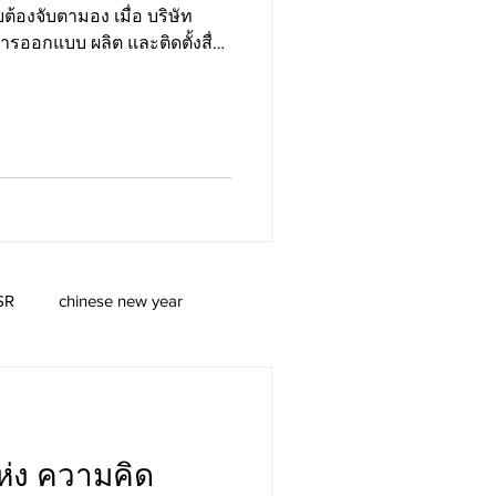
องจับตามอง เมื่อ บริษัท
มเป่าลม 3 มิติ
ารออกแบบ ผลิต และติดตั้งสื่อ
ศ ชิงรางวัลรวม
าลม และงานตกแต่งด้วย
ณ์ยาวนานกว่า 34 ปี ร่วมกับ
ิทยาลัยเพาะช่าง มหาวิทยาลัย
ทร์ และสถาบันเครือข่าย ร่วม
์ครั้งแปลกใหม่ในโครงการ
วดออกแบบศิลปะสามมิติภายใต้
SR
chinese new year
ห่ง ความคิด