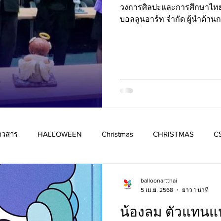
วงการศิลปะและการศึกษาไทยต้
ลืม” สู่ประติมากรร
บอลลูนอาร์ท จำกัด ผู้นำด้านก
ครั้งแรกในประเท
บอลลูนขนาดใหญ่ มาสคอตเป่
ลูกโป่งครบวงจรด้วยประสบการ
กว่า 60,000 บาท
สาขาวิชาออกแบบนิเทศศิลป์ ว
เทคโนโลยีราชมงคลรัตนโกสิน
ขับเคลื่อนความคิดสร้างสรรค
“Art for Art 2026” การประก
ธีม “The Forgotten
าวสาร
HALLOWEEN
Christmas
CHRISTMAS
C
balloonartthai
5 เม.ย. 2568
ยาว 1 นาที
น้องลม ตัวแทนแ