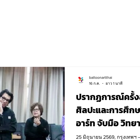
balloonartthai
16 ก.ค.
ยาว 1 นาที
ปรากฏการณ์ครั้
ศิลปะและการศึก
อาร์ท จับมือ วิทย
พลัง New Gen ตีโจ
25 มิถุนายน 2569, กรุงเทพฯ 