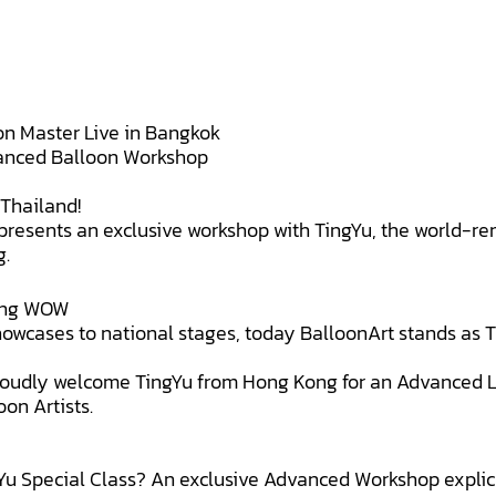
on Master Live in Bangkok
anced Balloon Workshop
 Thailand!
presents an exclusive workshop with TingYu, the world-r
g.
ting WOW
howcases to national stages, today BalloonArt stands as 
roudly welcome TingYu from Hong Kong for an Advanced 
oon Artists.
Yu Special Class? An exclusive Advanced Workshop explici