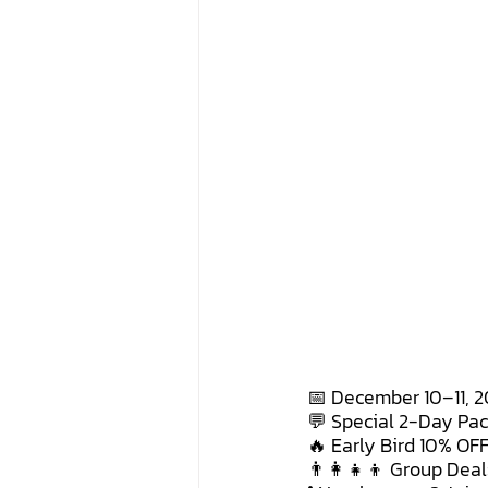
📅 December 10–11, 
💬 Special 2-Day Pa
🔥 Early Bird 10% OFF
👨‍👩‍👧‍👦 Group Dea