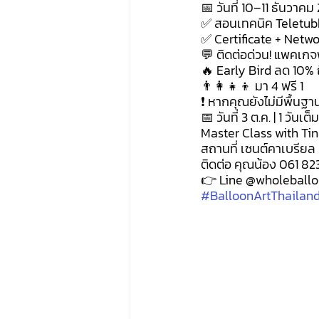
📅 วันที่ 10–11 ธันวา
✅ สอนเทคนิค Teletubbi
✅ Certificate + Netwo
💬 ติดต่อด่วน! แพคเกจ
🔥 Early Bird ลด 10% ถ
👨‍👩‍👧‍👦 มา 4 ฟรี 1
❗ หากคุณยังไม่มีพื้นฐ
📅 วันที่ 3 ต.ค. | 1 วั
Master Class with Tin
สถานที่ เซนต์คาเบรียล
ติดต่อ คุณน้อง 061 82
👉 Line @wholeballo
#BalloonArtThailan