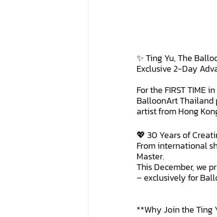
✨ Ting Yu, The Ballo
Exclusive 2-Day Adv
For the FIRST TIME in
BalloonArt Thailand 
artist from Hong Kon
💖 30 Years of Crea
From international s
Master.
This December, we p
– exclusively for Ball
**Why Join the Ting 