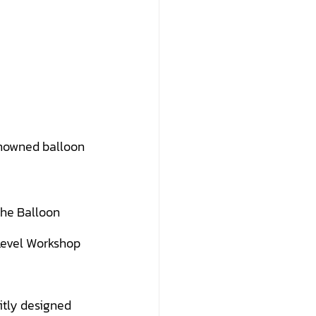
enowned balloon 
The Balloon 
Level Workshop 
tly designed 