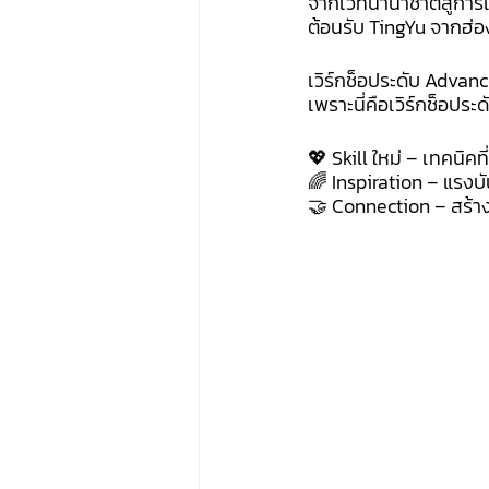
จากเวทีนานาชาติสู่การเ
ต้อนรับ TingYu จากฮ่
เวิร์กช็อประดับ Advan
เพราะนี่คือเวิร์กช็อประ
💖 Skill ใหม่ – เทคนิค
🌈 Inspiration – แรง
🤝 Connection – สร้าง